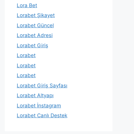
Lora Bet
Lorabet Şikayet
Lorabet Güncel
Lorabet Adresi
Lorabet Giriş
Lorabet
Lorabet
Lorabet
Lorabet Giriş Sayfası
Lorabet Altyapı
Lorabet İnstagram
Lorabet Canlı Destek