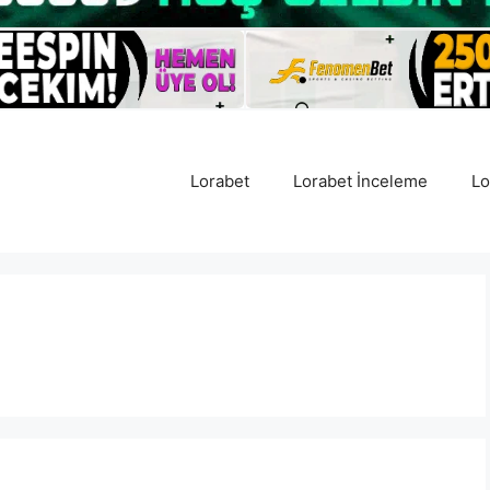
Lorabet
Lorabet İnceleme
Lo