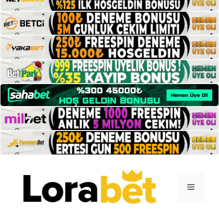
İçeriğe
atla
Menü