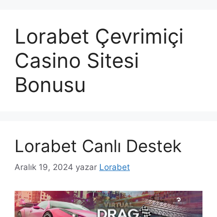
Lorabet Çevrimiçi
Casino Sitesi
Bonusu
Lorabet Canlı Destek
Aralık 19, 2024
yazar
Lorabet