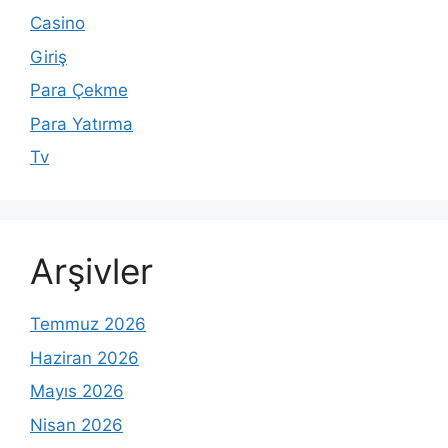
Casino
Giriş
Para Çekme
Para Yatırma
Tv
Arşivler
Temmuz 2026
Haziran 2026
Mayıs 2026
Nisan 2026