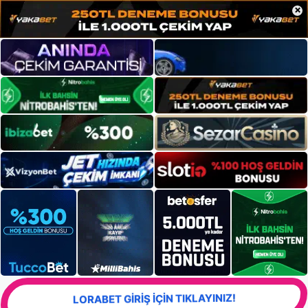
×
LORABET GİRİŞ İÇİN TIKLAYINIZ!