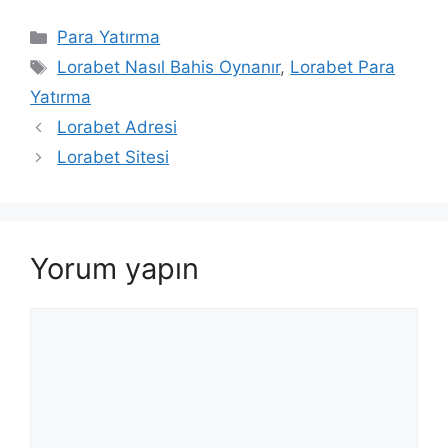
Kategoriler
Para Yatırma
Etiketler
Lorabet Nasıl Bahis Oynanır
,
Lorabet Para
Yatırma
Lorabet Adresi
Lorabet Sitesi
Yorum yapın
Yorum