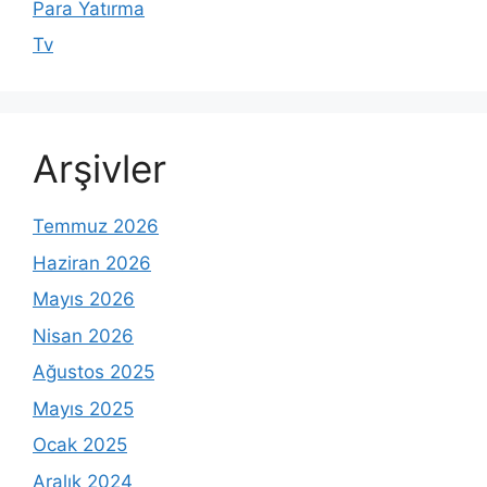
Para Yatırma
Tv
Arşivler
Temmuz 2026
Haziran 2026
Mayıs 2026
Nisan 2026
Ağustos 2025
Mayıs 2025
Ocak 2025
Aralık 2024