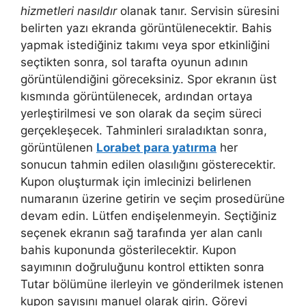
hizmetleri nasıldır
olanak tanır. Servisin süresini
belirten yazı ekranda görüntülenecektir. Bahis
yapmak istediğiniz takımı veya spor etkinliğini
seçtikten sonra, sol tarafta oyunun adının
görüntülendiğini göreceksiniz. Spor ekranın üst
kısmında görüntülenecek, ardından ortaya
yerleştirilmesi ve son olarak da seçim süreci
gerçekleşecek. Tahminleri sıraladıktan sonra,
görüntülenen
Lorabet para yatırma
her
sonucun tahmin edilen olasılığını gösterecektir.
Kupon oluşturmak için imlecinizi belirlenen
numaranın üzerine getirin ve seçim prosedürüne
devam edin. Lütfen endişelenmeyin. Seçtiğiniz
seçenek ekranın sağ tarafında yer alan canlı
bahis kuponunda gösterilecektir. Kupon
sayımının doğruluğunu kontrol ettikten sonra
Tutar bölümüne ilerleyin ve gönderilmek istenen
kupon sayısını manuel olarak girin. Görevi