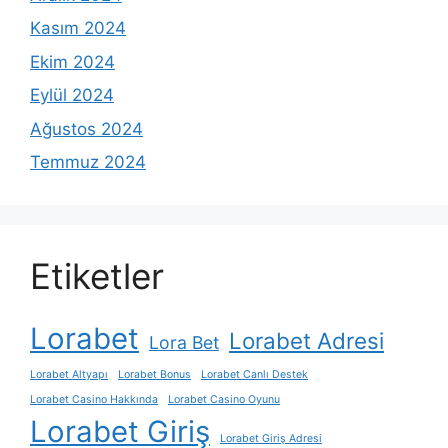
Kasım 2024
Ekim 2024
Eylül 2024
Ağustos 2024
Temmuz 2024
Etiketler
Lorabet
Lorabet Adresi
Lora Bet
Lorabet Altyapı
Lorabet Bonus
Lorabet Canlı Destek
Lorabet Casino Hakkında
Lorabet Casino Oyunu
Lorabet Giriş
Lorabet Giriş Adresi