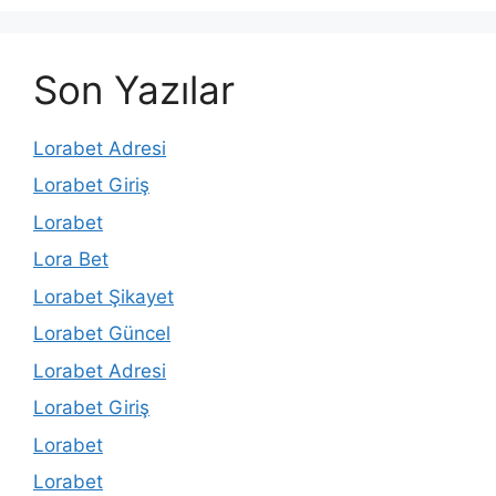
Son Yazılar
Lorabet Adresi
Lorabet Giriş
Lorabet
Lora Bet
Lorabet Şikayet
Lorabet Güncel
Lorabet Adresi
Lorabet Giriş
Lorabet
Lorabet