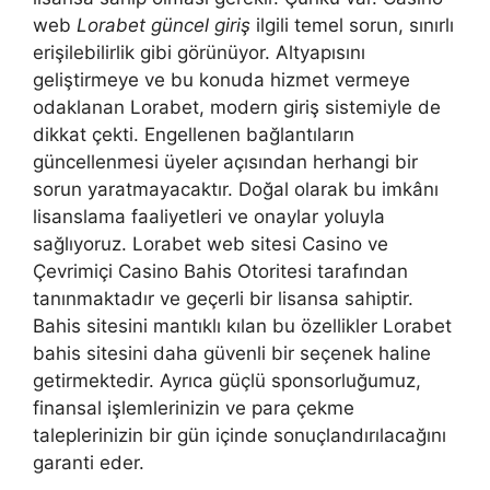
web
Lorabet güncel giriş
ilgili temel sorun, sınırlı
erişilebilirlik gibi görünüyor. Altyapısını
geliştirmeye ve bu konuda hizmet vermeye
odaklanan Lorabet, modern giriş sistemiyle de
dikkat çekti. Engellenen bağlantıların
güncellenmesi üyeler açısından herhangi bir
sorun yaratmayacaktır. Doğal olarak bu imkânı
lisanslama faaliyetleri ve onaylar yoluyla
sağlıyoruz. Lorabet web sitesi Casino ve
Çevrimiçi Casino Bahis Otoritesi tarafından
tanınmaktadır ve geçerli bir lisansa sahiptir.
Bahis sitesini mantıklı kılan bu özellikler Lorabet
bahis sitesini daha güvenli bir seçenek haline
getirmektedir. Ayrıca güçlü sponsorluğumuz,
finansal işlemlerinizin ve para çekme
taleplerinizin bir gün içinde sonuçlandırılacağını
garanti eder.