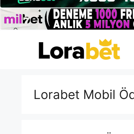
İçeriğe
atla
Lorabet Mobil 