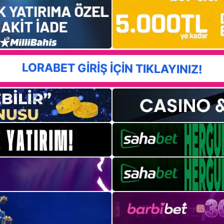
LORABET GİRİŞ İÇİN TIKLAYINIZ!