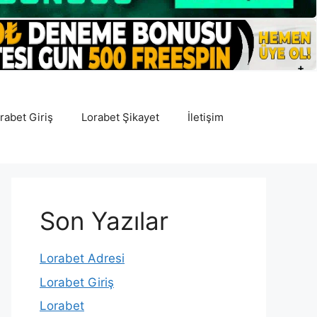
rabet Giriş
Lorabet Şikayet
İletişim
Son Yazılar
Lorabet Adresi
Lorabet Giriş
Lorabet