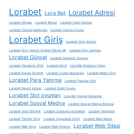
Lorabet
Lorabet Adresi
Lora Bet
Lorabet Altyapı
Lorabet Bonus
Lorabet Canlı Destek
Lorabet Casino Hakkında
Lorabet Casino Oyunu
Lorabet Giriş
Lorabet Giriş Adresi
Lorabet Giriş Adresi Üyeleri Etkiler Mi
Lorabet Giriş Sayfası
Lorabet Güncel
Lorabet Güvenlik Durumu
Lorabet Hesabımı Sildi
Lorabet Kayıt
Lora Bet Kullanıcı İşlem
Lorabet Kupon Sistemi
Lorabet Lisans Numarası
Lorabet Mobil Giriş
Lorabet Para Yatırma
Lorabet Popüler Site
Lorabet Resmi Adresi
Lorabet Rulet Oyunu
Lorabet Slot oyunları
Lora Bet Sosyal Hesaplar
Lorabet Sosyal Medya
Lorabet Sosyal Medya Bonusu
Lorabet Spor Etkinlik
Lorabet Sunduğu Hizmetler
Lorabet Telegram
Lorabet Twitter Giriş
Lorabet Uygulama Girişi
Lorabet Web Adres
Lorabet Web Sitesi
Lorabet Web Giriş
Lorabet Web Sitemiz