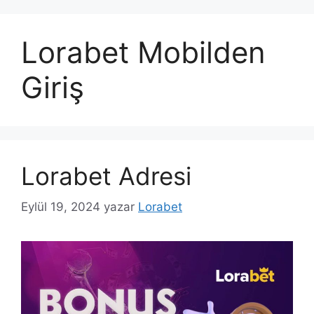
Lorabet Mobilden
Giriş
Lorabet Adresi
Eylül 19, 2024
yazar
Lorabet