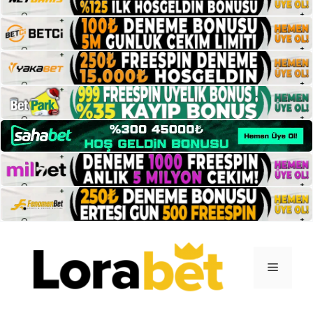
İçeriğe
atla
Menü