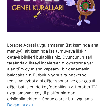
Lorabet Adresi uygulamasının üst kısmında ana
menüyü, alt kısmında ise turnuvaya ilişkin
detaylı bilgileri bulabilirsiniz. Oyuncunun sağ
tarafındaki listeyi incelerseniz, oynatıcıda yer
alan tüm oyunların kapsamlı bir derlemesini
bulacaksınız. Futbolun yanı sıra basketbol,
tenis, voleybol gibi diğer sporları ve çok çeşitli
diğer bahisleri de keşfedebilirsiniz. Lorabet TV
uygulamasına çeşitli platformlardan
erişilebilmektedir. Sonuç olarak bu uygulama …
Devamını oku