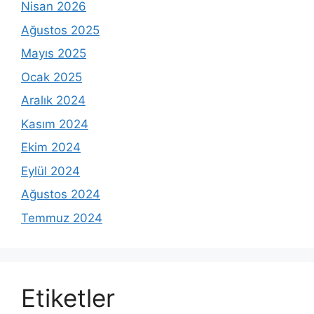
Nisan 2026
Ağustos 2025
Mayıs 2025
Ocak 2025
Aralık 2024
Kasım 2024
Ekim 2024
Eylül 2024
Ağustos 2024
Temmuz 2024
Etiketler