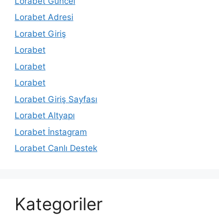
Lorabet Güncel
Lorabet Adresi
Lorabet Giriş
Lorabet
Lorabet
Lorabet
Lorabet Giriş Sayfası
Lorabet Altyapı
Lorabet İnstagram
Lorabet Canlı Destek
Kategoriler